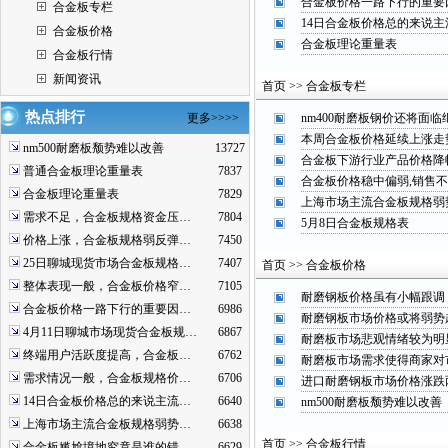
合金板价格一路下行的重要
合金板专栏
14日合金板价格总的来说主
合金板价格
合金板理论重量表
合金板行情
新闻资讯
首页 >> 合金板专栏
热点排行
更多>>>>
nm400耐磨板钢价还将面
本周合金板价格延续上涨走
nm500耐磨板颓势难以改善
13727
合金板下游行业产品价格降
普通合金板理论重量表
7837
合金板价格稳中偏弱,销售
合金板理论重量表
7829
上海市场主流合金板规格弱
需求不足，合金板规格资金压…
7804
5月8日合金板规格表
价格上涨，合金板规格弱反弹…
7450
25日聊城现货市场合金板规格…
7407
首页 >> 合金板价格
整体表现一般，合金板价格窄…
7105
耐磨钢板价格虽有小幅跟调
合金板价格一路下行的重要因…
6986
耐磨钢板市场价格或将弱势
4月11日聊城市场现货合金板规…
6867
耐磨板市场悲观情绪较为明
终端用户活跃度提高，合金板…
6762
耐磨板市场需求使得商家对
需求情况一般，合金板规格价…
6706
进口耐磨钢板市场价格涨跌
14日合金板价格总的来说主流…
6640
nm500耐磨板颓势难以改善
上海市场主流合金板规格弱势…
6638
首页 >> 合金板行情
合金板尴尬境地究竟是谁的错…
6629