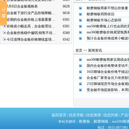
5月8日合金板规格表
6628
耐磨钢板商家不惜以价换量
合金板下游行业产品价格降幅…
6618
耐磨钢板弱势依旧
近期的合金板价格上涨最重要…
6581
耐磨钢板市场心态较弱
价格或小幅走高，合金板理论…
6581
nm500耐磨板上行也会因此
nm360耐磨板价格观望氛围
合金板价格稳中偏弱,销售不佳…
6560
预计合金板价格或将小幅波
今日淄博合金板价格继续盘强…
6542
首页 >> 新闻资讯
nm500耐磨板商家近期或
国内合金板价格整体变动不
16日聊城合金板价格平稳运
合金板厂家资金压力依然较
25日聊城现货市场合金板规
受金融市场提振影响，本周
返回首页
信息导航
信息推荐
信息列表
产品
|
|
|
|
耐磨板
耐磨钢板
nm500耐
本站关键词：
，
，
电话：0635-8871981