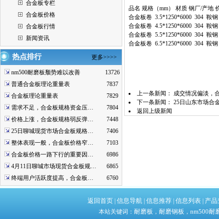
合金板专栏
品名 规格（mm） 材质 钢厂/产地 
合金板价格
合金板卷 3.5*1250*6000 304 鞍钢
合金板卷 4.5*1250*6000 304 鞍钢
合金板行情
合金板卷 5.5*1250*6000 304 鞍钢
新闻资讯
合金板卷 6.5*1250*6000 304 鞍钢
热点排行
更多>>>>
nm500耐磨板颓势难以改善
13726
普通合金板理论重量表
7837
上一条新闻：
成交情况偏淡，
合金板理论重量表
7829
下一条新闻：
25日山东市场合
需求不足，合金板规格资金压…
7804
返回上级新闻
价格上涨，合金板规格弱反弹…
7448
25日聊城现货市场合金板规格…
7406
整体表现一般，合金板价格窄…
7103
合金板价格一路下行的重要因…
6986
4月11日聊城市场现货合金板规…
6865
终端用户活跃度提高，合金板…
6760
返回首页
信息导航
信息推荐
信息列表
产品
|
|
|
|
耐磨板
耐磨钢板
nm500耐
本站关键词：
，
，