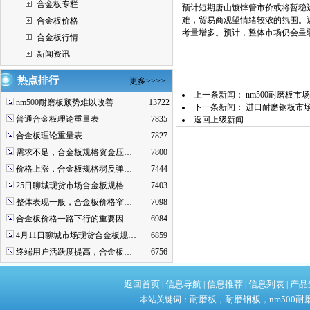
合金板专栏
预计短期唐山镀锌管市价或将暂稳
难，贸易商观望情绪较浓的氛围。
合金板价格
考量增多。预计，整体市场仍会呈弱
合金板行情
新闻资讯
热点排行
更多>>>>
上一条新闻：
nm500耐磨板
nm500耐磨板颓势难以改善
13722
下一条新闻：
进口耐磨钢板市
普通合金板理论重量表
7835
返回上级新闻
合金板理论重量表
7827
需求不足，合金板规格资金压…
7800
价格上涨，合金板规格弱反弹…
7444
25日聊城现货市场合金板规格…
7403
整体表现一般，合金板价格窄…
7098
合金板价格一路下行的重要因…
6984
4月11日聊城市场现货合金板规…
6859
终端用户活跃度提高，合金板…
6756
返回首页
信息导航
信息推荐
信息列表
产品
|
|
|
|
耐磨板
耐磨钢板
nm500耐
本站关键词：
，
，