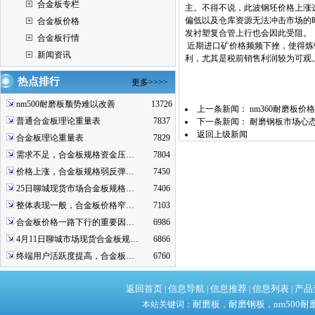
合金板专栏
主。不得不说，此波钢坯价格上涨
偏低以及仓库资源无法冲击市场的
合金板价格
发衬塑复合管上行也会因此受阻。
合金板行情
近期进口矿价格频频下挫，使得炼
新闻资讯
利，尤其是税前销售利润较为可观。
热点排行
更多>>>>
nm500耐磨板颓势难以改善
13726
上一条新闻：
nm360耐磨板
普通合金板理论重量表
7837
下一条新闻：
耐磨钢板市场心
返回上级新闻
合金板理论重量表
7829
需求不足，合金板规格资金压…
7804
价格上涨，合金板规格弱反弹…
7450
25日聊城现货市场合金板规格…
7406
整体表现一般，合金板价格窄…
7103
合金板价格一路下行的重要因…
6986
4月11日聊城市场现货合金板规…
6866
终端用户活跃度提高，合金板…
6760
返回首页
信息导航
信息推荐
信息列表
产品
|
|
|
|
耐磨板
耐磨钢板
nm500耐
本站关键词：
，
，