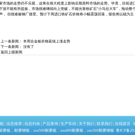
家市场的走势仍不乐观，这将在很大程度上影响后期原料市场的走势。毕竟，目前进口
下游不能有所提振，市场很难继续向上突破，不能光靠铁矿石“小马拉大车”，拖动整
声， 但很难被钢厂接受。预计下周进口铁矿石价格将小幅震荡回落，煤焦将以稳为主
上一条新闻：
本周合金板价格延续上涨走势
下一条新闻： 没有了
返回上级新闻
航
信息推荐
信息列表
产品查询
生产车间
关于我们
联系我们
在线留言
|
|
|
|
|
|
|
耐磨板
耐磨钢板
nm500耐磨板
nm400耐磨板
nm360耐磨钢板
鲁ICP备202
，
，
，
，