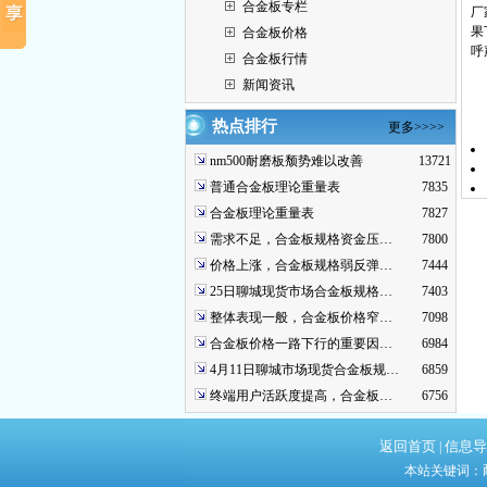
合金板专栏
厂
果
合金板价格
呼
合金板行情
新闻资讯
热点排行
更多>>>>
nm500耐磨板颓势难以改善
13721
普通合金板理论重量表
7835
合金板理论重量表
7827
需求不足，合金板规格资金压…
7800
价格上涨，合金板规格弱反弹…
7444
25日聊城现货市场合金板规格…
7403
整体表现一般，合金板价格窄…
7098
合金板价格一路下行的重要因…
6984
4月11日聊城市场现货合金板规…
6859
终端用户活跃度提高，合金板…
6756
返回首页
信息导
|
本站关键词：