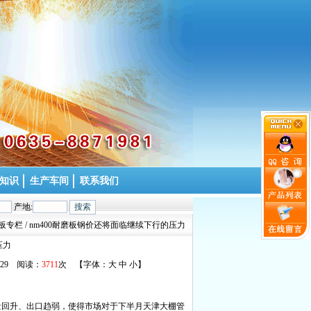
知识
生产车间
联系我们
产地:
金板专栏 / nm400耐磨板钢价还将面临继续下行的压力
压力
3/29 阅读：
3711
次 【字体：
大
中
小
】
量回升、出口趋弱，使得市场对于下半月天津大棚管