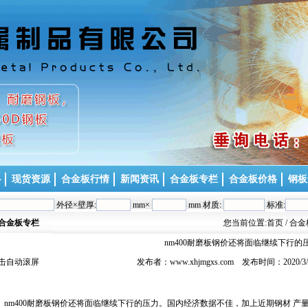
心
现货资源
合金板行情
新闻资讯
合金板专栏
合金板价格
钢板
外径×壁厚:
mm×
mm 材质:
标准:
合金板专栏
您当前位置:
首页
/ 合
nm400耐磨板钢价还将面临继续下行的
击自动滚屏
发布者：www.xhjmgxs.com 发布时间：2020/
m400耐磨板钢价还将面临继续下行的压力。国内经济数据不佳，加上近期钢材 产