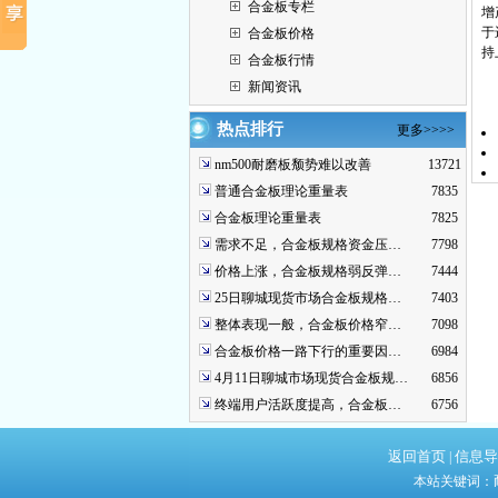
合金板专栏
增
于
合金板价格
持
合金板行情
新闻资讯
热点排行
更多>>>>
nm500耐磨板颓势难以改善
13721
普通合金板理论重量表
7835
合金板理论重量表
7825
需求不足，合金板规格资金压…
7798
价格上涨，合金板规格弱反弹…
7444
25日聊城现货市场合金板规格…
7403
整体表现一般，合金板价格窄…
7098
合金板价格一路下行的重要因…
6984
4月11日聊城市场现货合金板规…
6856
终端用户活跃度提高，合金板…
6756
返回首页
信息导
|
本站关键词：