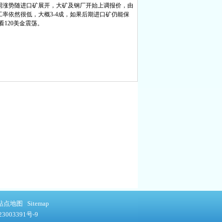
周涨势随进口矿展开，大矿及钢厂开始上调报价，由
率依然很低，大概3-4成，如果后期进口矿仍能保
120美金震荡。
站点地图
Sitemap
3003391号-9