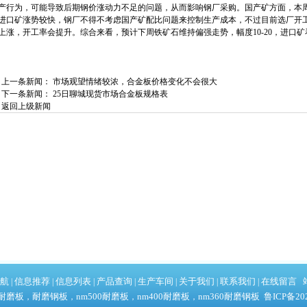
产行为，可能导致后期钢价涨动力不足的问题，从而影响钢厂采购。国产矿方面，本
进口矿涨势较快，钢厂不得不考虑国产矿配比问题来控制生产成本，不过目前选厂开工
上涨，开工率会提升。综合来看，预计下周铁矿石维持偏强走势，幅度10-20，进口矿看
上一条新闻：
市场观望情绪较浓，合金板价格变化不会很大
下一条新闻：
25日聊城现货市场合金板规格表
返回上级新闻
航
信息推荐
信息列表
产品查询
生产车间
关于我们
联系我们
在线留言
|
|
|
|
|
|
|
耐磨板
耐磨钢板
nm500耐磨板
nm400耐磨板
nm360耐磨钢板
鲁ICP备202
，
，
，
，