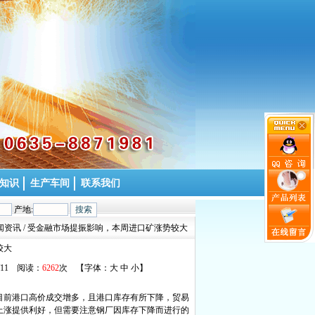
知识
生产车间
联系我们
产地:
新闻资讯 / 受金融市场提振影响，本周进口矿涨势较大
较大
4/11 阅读：
6262
次 【字体：
大
中
小
】
目前港口高价成交增多，且港口库存有所下降，贸易
上涨提供利好，但需要注意钢厂因库存下降而进行的