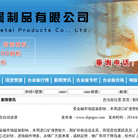
心
现货资源
合金板行情
新闻资讯
合金板专栏
合金板价格
钢板
外径×壁厚:
mm×
mm 材质:
标准:
新闻资讯
您当前位置:
首页
/ 
受金融市场提振影响，本周进口矿涨势
击自动滚屏
发布者：www.xhjmgxs.com 发布时间：2014/
金融市场提振影响，本周进口矿涨势较大，期矿价格连连走高，而现货也紧跟其后，
心态好转，进场操作增多。从钢厂方面来看，成材起势，钢厂库存下降迅速，给外矿