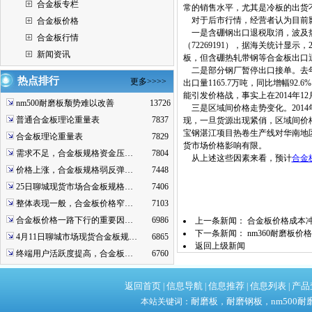
合金板专栏
常的销售水平，尤其是冷板的出货
对于后市行情，经营者认为目前
合金板价格
一是含硼钢出口退税取消，波及热板
合金板行情
（72269191），据海关统计显示
新闻资讯
板，但含硼热轧带钢等合金板出口
二是部分钢厂暂停出口接单。去年，
热点排行
更多>>>>
出口量1165.7万吨，同比增幅
能引发价格战，事实上在2014年
nm500耐磨板颓势难以改善
13726
三是区域间价格走势变化。2014
普通合金板理论重量表
7837
现，一旦货源出现紧俏，区域间价格
宝钢湛江项目热卷生产线对华南地
合金板理论重量表
7829
货市场价格影响有限。
需求不足，合金板规格资金压…
7804
从上述这些因素来看，预计
合金
价格上涨，合金板规格弱反弹…
7448
25日聊城现货市场合金板规格…
7406
整体表现一般，合金板价格窄…
7103
合金板价格一路下行的重要因…
6986
上一条新闻：
合金板价格成本
下一条新闻：
nm360耐磨板
4月11日聊城市场现货合金板规…
6865
返回上级新闻
终端用户活跃度提高，合金板…
6760
返回首页
信息导航
信息推荐
信息列表
产品
|
|
|
|
耐磨板
耐磨钢板
nm500耐
本站关键词：
，
，