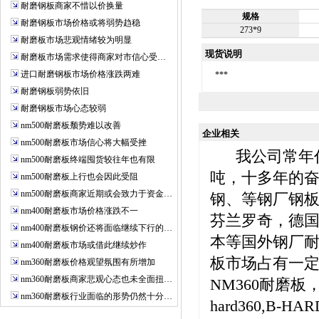
耐磨钢板商家不惜以价换量
规格
耐磨钢板市场价格或将弱势趋稳
273*9
耐磨板市场悲观情绪较为明显
现货说明
耐磨板市场需求使得商家对市信心受…
进口耐磨钢板市场价格涨跌两难
***
耐磨钢板弱势依旧
耐磨钢板市场心态较弱
nm500耐磨板颓势难以改善
企业相关
nm500耐磨板市场信心将大幅受挫
我公司常年代理
nm500耐磨板终端囤货较往年也有限
吨，十多年的
nm500耐磨板上行也会因此受阻
nm500耐磨板商家近期或会致力于资金…
钢、等钢厂钢
nm400耐磨板市场价格涨跌不一
芬兰罗奇，德国
nm400耐磨板钢价还将面临继续下行的…
本等国外钢厂耐
nm400耐磨板市场或借此继续炒作
板市场占有一定
nm360耐磨板价格观望氛围有所增加
nm360耐磨板商家悲观心态也未全面扭…
NM360耐磨板，
nm360耐磨板行业面临的形势仍然十分…
hard360,B-