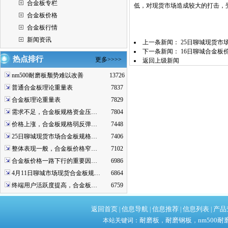
合金板专栏
低，对现货市场造成较大的打击，
合金板价格
合金板行情
新闻资讯
上一条新闻：
25日聊城现货市
下一条新闻：
16日聊城合金板
热点排行
更多>>>>
返回上级新闻
nm500耐磨板颓势难以改善
13726
普通合金板理论重量表
7837
合金板理论重量表
7829
需求不足，合金板规格资金压…
7804
价格上涨，合金板规格弱反弹…
7448
25日聊城现货市场合金板规格…
7406
整体表现一般，合金板价格窄…
7102
合金板价格一路下行的重要因…
6986
4月11日聊城市场现货合金板规…
6864
终端用户活跃度提高，合金板…
6759
返回首页
信息导航
信息推荐
信息列表
产品
|
|
|
|
耐磨板
耐磨钢板
nm500耐
本站关键词：
，
，