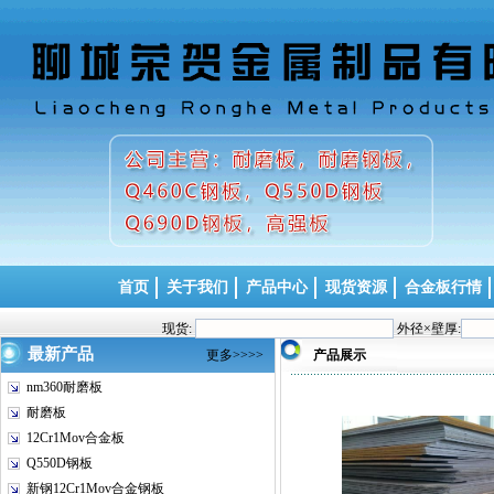
首页
关于我们
产品中心
现货资源
合金板行情
现货:
外径×壁厚:
最新产品
更多>>>>
产品展示
nm360耐磨板
耐磨板
12Cr1Mov合金板
Q550D钢板
新钢12Cr1Mov合金钢板